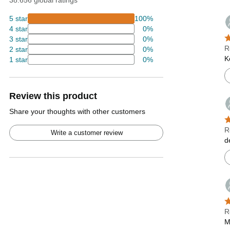
38.656 global ratings
5 star
100%
4 star
0%
3 star
0%
R
2 star
0%
K
1 star
0%
Review this product
Share your thoughts with other customers
R
Write a customer review
d
R
M