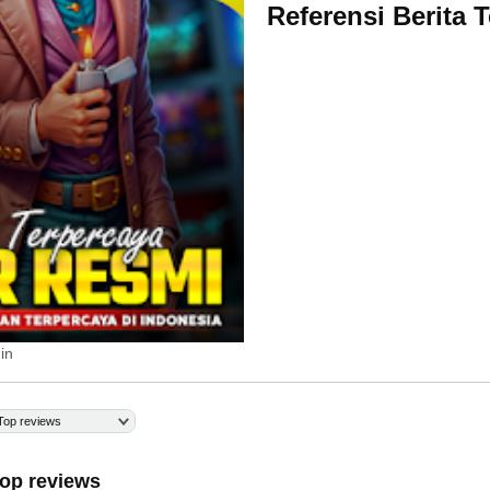
Referensi Berita T
in
Top reviews
op reviews