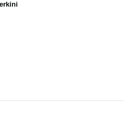
erkini